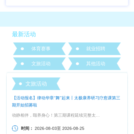
最新活动
体育赛事
就业招聘
文旅活动
其他活动
文旅活动
【活动报名】律动华章“舞”起来丨太极康养研习疗愈课第三
期开始招募啦
动静相伴，颐养身心！第三期课程延续完整太极八法五步教学内容，逐式讲解掤、捋、挤、按、采、挒、肘、靠八...
时间：
2026-08-03
至
2026-08-25