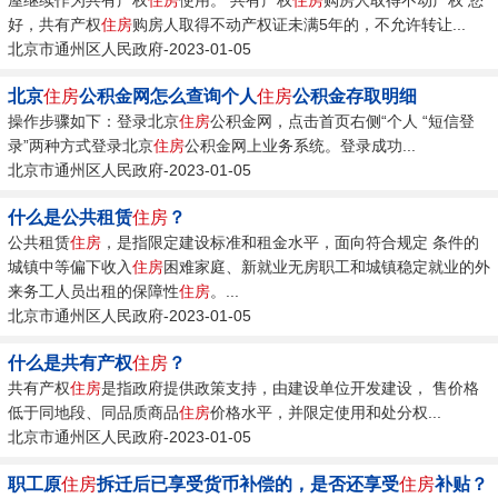
好，共有产权
住房
购房人取得不动产权证未满5年的，不允许转让...
北京市通州区人民政府-2023-01-05
北京
住房
公积金网怎么查询个人
住房
公积金存取明细
操作步骤如下：登录北京
住房
公积金网，点击首页右侧“个人 “短信登
录”两种方式登录北京
住房
公积金网上业务系统。登录成功...
北京市通州区人民政府-2023-01-05
什么是公共租赁
住房
？
公共租赁
住房
，是指限定建设标准和租金水平，面向符合规定 条件的
城镇中等偏下收入
住房
困难家庭、新就业无房职工和城镇稳定就业的外
来务工人员出租的保障性
住房
。...
北京市通州区人民政府-2023-01-05
什么是共有产权
住房
？
共有产权
住房
是指政府提供政策支持，由建设单位开发建设， 售价格
低于同地段、同品质商品
住房
价格水平，并限定使用和处分权...
北京市通州区人民政府-2023-01-05
职工原
住房
拆迁后已享受货币补偿的，是否还享受
住房
补贴？