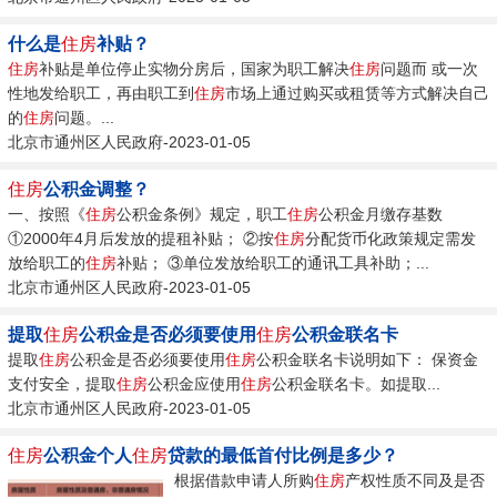
什么是
住房
补贴？
住房
补贴是单位停止实物分房后，国家为职工解决
住房
问题而 或一次
性地发给职工，再由职工到
住房
市场上通过购买或租赁等方式解决自己
的
住房
问题。...
北京市通州区人民政府-2023-01-05
住房
公积金调整？
一、按照《
住房
公积金条例》规定，职工
住房
公积金月缴存基数
①2000年4月后发放的提租补贴； ②按
住房
分配货币化政策规定需发
放给职工的
住房
补贴； ③单位发放给职工的通讯工具补助；...
北京市通州区人民政府-2023-01-05
提取
住房
公积金是否必须要使用
住房
公积金联名卡
提取
住房
公积金是否必须要使用
住房
公积金联名卡说明如下： 保资金
支付安全，提取
住房
公积金应使用
住房
公积金联名卡。如提取...
北京市通州区人民政府-2023-01-05
住房
公积金个人
住房
贷款的最低首付比例是多少？
根据借款申请人所购
住房
产权性质不同及是否