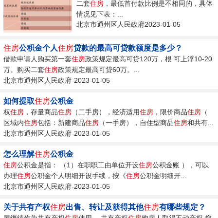
二套
住房
，最低首付款比例是不相同的，具体
情况见下表：...
北京市通州区人民政府2023-01-05
住房
公积金个人
住房
贷款的最高可贷款额度是多少？
借款申请人购买第一套
住房
政策规定最高可贷120万，根 可上浮10-20
万。购买二套
住房
政策规定最高可贷60万。...
北京市通州区人民政府-2023-01-05
如何提取
住房
公积金
权
住房
，存量商品
住房
（二手房），经济适用
住房
，限价商品
住房
（
区域内
住房
包括：新建商品
住房
（一手房），自住型商品
住房
和共有...
北京市通州区人民政府-2023-01-05
怎么理解
住房
公积金
住房
公积金是指： （1）在职职工由单位开设
住房
公积金账 ），可以
办理
住房
公积金个人明细开设手续，按《
住房
公积金明细开...
北京市通州区人民政府-2023-01-05
关于共有产权
住房
出售、转让及获得其他
住房
有哪些规定？
屋继续作为共有产权
住房
使用。 共有产权
住房
购房人取得不动产权 您