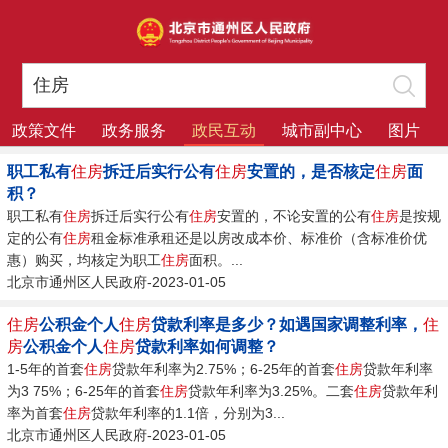
政策文件
政务服务
政民互动
城市副中心
图片
职工私有
住房
拆迁后实行公有
住房
安置的，是否核定
住房
面
积？
职工私有
住房
拆迁后实行公有
住房
安置的，不论安置的公有
住房
是按规
定的公有
住房
租金标准承租还是以房改成本价、标准价（含标准价优
惠）购买，均核定为职工
住房
面积。...
北京市通州区人民政府-2023-01-05
住房
公积金个人
住房
贷款利率是多少？如遇国家调整利率，
住
房
公积金个人
住房
贷款利率如何调整？
1-5年的首套
住房
贷款年利率为2.75%；6-25年的首套
住房
贷款年利率
为3 75%；6-25年的首套
住房
贷款年利率为3.25%。二套
住房
贷款年利
率为首套
住房
贷款年利率的1.1倍，分别为3...
北京市通州区人民政府-2023-01-05