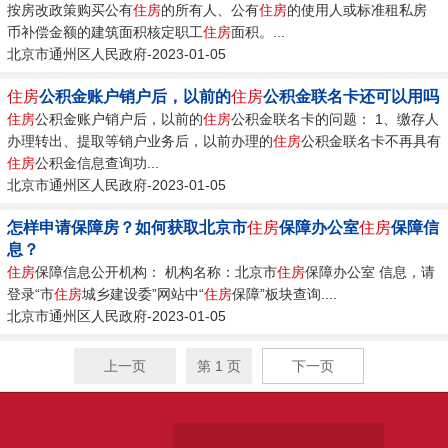
按房改政策购买公有
住房
的所有人、公有
住房
的使用人或标准租私房
币补偿金额的建筑面积核定职工
住房
面积。...
北京市通州区人民政府-2023-01-05
住房
公积金账户销户后，以前的
住房
公积金联名卡还可以用吗
住房
公积金账户销户后，以前的
住房
公积金联名卡的问题： 1、缴存人
办理转出、提取等销户业务后，以前办理的
住房
公积金联名卡不再具有
住房
公积金信息查询功...
北京市通州区人民政府-2023-01-05
怎样申请保障房？如何获取北京市
住房
保障办公室
住房
保障信
息？
住房
保障信息公开机构： 机构名称：北京市
住房
保障办公室 信息，请
登录“市
住房
城乡建设委”网站中“
住房
保障”板块查询....
北京市通州区人民政府-2023-01-05
上一页
第 1 页
下一页