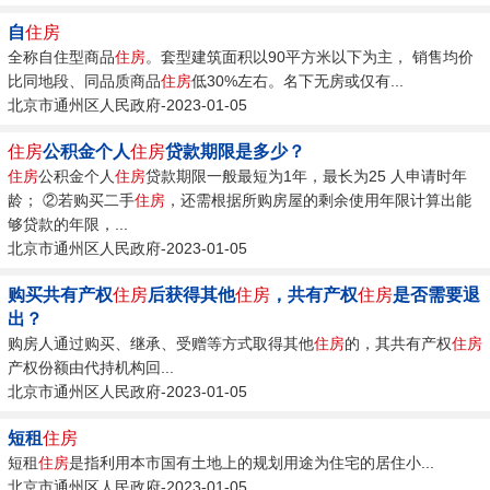
自
住房
全称自住型商品
住房
。套型建筑面积以90平方米以下为主， 销售均价
比同地段、同品质商品
住房
低30%左右。名下无房或仅有...
北京市通州区人民政府-2023-01-05
住房
公积金个人
住房
贷款期限是多少？
住房
公积金个人
住房
贷款期限一般最短为1年，最长为25 人申请时年
龄； ②若购买二手
住房
，还需根据所购房屋的剩余使用年限计算出能
够贷款的年限，...
北京市通州区人民政府-2023-01-05
购买共有产权
住房
后获得其他
住房
，共有产权
住房
是否需要退
出？
购房人通过购买、继承、受赠等方式取得其他
住房
的，其共有产权
住房
产权份额由代持机构回...
北京市通州区人民政府-2023-01-05
短租
住房
短租
住房
是指利用本市国有土地上的规划用途为住宅的居住小...
北京市通州区人民政府-2023-01-05