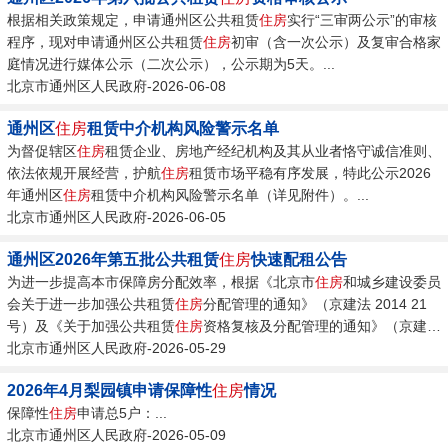
根据相关政策规定，申请通州区公共租赁
住房
实行“三审两公示”的审核
程序，现对申请通州区公共租赁
住房
初审（含一次公示）及复审合格家
庭情况进行媒体公示（二次公示），公示期为5天。...
北京市通州区人民政府-2026-06-08
通州区
住房
租赁中介机构风险警示名单
为督促辖区
住房
租赁企业、房地产经纪机构及其从业者恪守诚信准则、
依法依规开展经营，护航
住房
租赁市场平稳有序发展，特此公示2026
年通州区
住房
租赁中介机构风险警示名单（详见附件）。...
北京市通州区人民政府-2026-06-05
通州区2026年第五批公共租赁
住房
快速配租公告
为进一步提高本市保障房分配效率，根据《北京市
住房
和城乡建设委员
会关于进一步加强公共租赁
住房
分配管理的通知》（京建法 2014 21
号）及《关于加强公共租赁
住房
资格复核及分配管理的通知》（京建法
2021 8号）...
北京市通州区人民政府-2026-05-29
2026年4月梨园镇申请保障性
住房
情况
保障性
住房
申请总5户：...
北京市通州区人民政府-2026-05-09