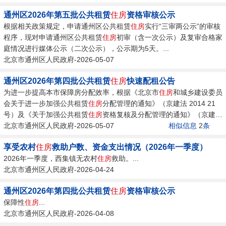
通州区2026年第五批公共租赁
住房
资格审核公示
根据相关政策规定，申请通州区公共租赁
住房
实行“三审两公示”的审核
程序，现对申请通州区公共租赁
住房
初审（含一次公示）及复审合格家
庭情况进行媒体公示（二次公示），公示期为5天。...
北京市通州区人民政府-2026-05-07
通州区2026年第四批公共租赁
住房
快速配租公告
为进一步提高本市保障房分配效率，根据《北京市
住房
和城乡建设委员
会关于进一步加强公共租赁
住房
分配管理的通知》（京建法 2014 21
号）及《关于加强公共租赁
住房
资格复核及分配管理的通知》（京建法
2021 8号）...
北京市通州区人民政府-2026-05-07
相似信息
2
条
享受农村
住房
救助户数、资金支出情况（2026年一季度）
2026年一季度，西集镇无农村
住房
救助。...
北京市通州区人民政府-2026-04-24
通州区2026年第四批公共租赁
住房
资格审核公示
保障性
住房
...
北京市通州区人民政府-2026-04-08