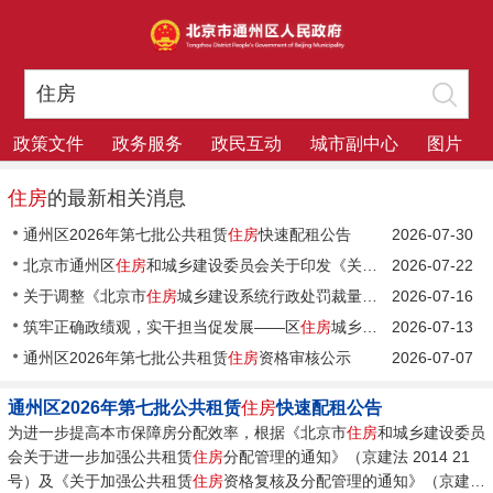
政策文件
政务服务
政民互动
城市副中心
图片
住房
的最新相关消息
通州区2026年第七批公共租赁
住房
快速配租公告
2026-07-30
北京市通州区
住房
和城乡建设委员会关于印发《关于北京城市副中心促进建筑产业高质量发展的若干措施》的通知
2026-07-22
关于调整《北京市
住房
城乡建设系统行政处罚裁量基准》部分条款的通知 京建法【2026】3号
2026-07-16
筑牢正确政绩观，实干担当促发展——区
住房
城乡建设委第三党支部开展主题党日活动
2026-07-13
通州区2026年第七批公共租赁
住房
资格审核公示
2026-07-07
通州区2026年第七批公共租赁
住房
快速配租公告
为进一步提高本市保障房分配效率，根据《北京市
住房
和城乡建设委员
会关于进一步加强公共租赁
住房
分配管理的通知》（京建法 2014 21
号）及《关于加强公共租赁
住房
资格复核及分配管理的通知》（京建法