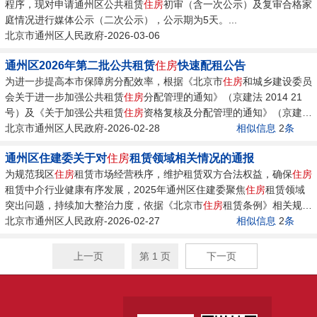
程序，现对申请通州区公共租赁
住房
初审（含一次公示）及复审合格家
庭情况进行媒体公示（二次公示），公示期为5天。...
北京市通州区人民政府-2026-03-06
通州区2026年第二批公共租赁
住房
快速配租公告
为进一步提高本市保障房分配效率，根据《北京市
住房
和城乡建设委员
会关于进一步加强公共租赁
住房
分配管理的通知》（京建法 2014 21
号）及《关于加强公共租赁
住房
资格复核及分配管理的通知》（京建法
2021...
北京市通州区人民政府-2026-02-28
相似信息
2
条
通州区住建委关于对
住房
租赁领域相关情况的通报
为规范我区
住房
租赁市场经营秩序，维护租赁双方合法权益，确保
住房
租赁中介行业健康有序发展，2025年通州区住建委聚焦
住房
租赁领域
突出问题，持续加大整治力度，依据《北京市
住房
租赁条例》相关规
定，对存在未按规定企业备案、未按规定提交合同备案、未按规定实名
北京市通州区人民政府-2026-02-27
相似信息
2
条
从业等涉嫌违法违规的企业 立案11起。...
上一页
第 1 页
下一页