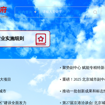
站内查询
产业实施细则
聚势副中心 赋能专精特新—
重大项目
重磅！2025 北京城市
城市
推动一批创新成果和标志性项
区”建设全面发力
第27届京港洽谈会| 北京