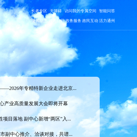
长者专区
无障碍
访问我的专属空间
智能问答
要闻动态
政务公开
政务服务
政民互动
活力通州
—2026年专精特新企业走进北京...
副中心产业高质量发展大会即将开幕
目落地 副中心新增“两区”入...
城市副中心推介、洽谈对接，共谱...