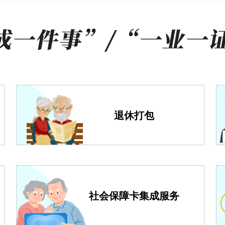
上下载；《公众聚集场所投入使用、营业前消防安全检查意见书
业注销“一件事”有关政策解答
度查询方式为网上查询和现场查询。
办理方式？
企业现在在吊销状态，可以办理吗?
口工作人员咨询，我们提供帮办代办服务。线上办理渠道是：登
效办成一件事”专区->选择法人办事->点击进入“餐饮店开办”按
线上清算组信息公示和债权人公告发布，根据您的企业类型，同
“在线导办”询问。
更快？
全部或部分股东书面承诺清算完毕并承担未受清偿的债权的，扩
退休打包
通”平台“企业法人”中的“主体注销”模块向社会公告拟申请简易
告期满无异议的，直接向登记机关申请注销，需提交材料包括《
等。
场景？
能，有一个企业注销的事项能不能一起办理啊？
、宾馆、饭店内开办的餐饮店2.具有独立营业执照。
登记“e窗通”平台企业注销一体化服务模块与已经与统一申办受
社会保障卡集成服务
申办受理平台登录后，可直接进入“e窗通”企业注销一体化服