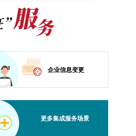
》可在窗口领
录北京市政
流程办理，可
步开展清税
展纳入适用
企业信息变更
注销登记及全
企业注销登记
理平台“高效
更多集成服务场景
务模块申报页