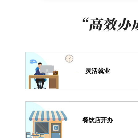
答：1.《食品经营许可证》可自行在网
关于企
取，也可通过邮寄方式获得。2.办理进
问：线上填写不太会，我可以在哪里查看
问：
您好，我想办理企业注销，但是我的
答：申报过程中有疑问可以直接向综合窗
务服务网->页面的专题专栏中点击进入“高
答：您好，可以。您可以通过e窗通发布
以查看办事指南了解办理流程，也可通过
等清算活动，公告期满后办理注销登记。
问：线上线下办理时效性是否一致？哪个
此外，被吊销营业执照3年以上的公司其
灵活就业
简易注销程序。通过北京市企业服务“e窗
答：一致。
体投资人承诺信息,公告期为20日。公
申请书》《简易注销全体投资人申请书》
问：我怎么知道自己有没有资格办理这个
问：
我看专题专栏里面高效办成一件事功
答：您需要符合如下条件：1.在本市商场
答：您好，为优化办事体验，北京市企业
餐饮店开办
办成一件事”专区融合对接，企业在统一
面，办理企业注销申请。